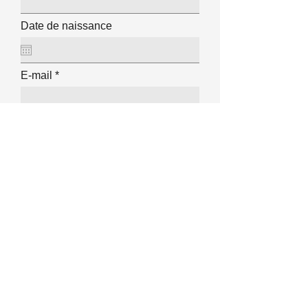
Date de naissance
E-mail
Téléphone
Poste auquel vous postulez
Date de disponibilité
Lien vers votre CV